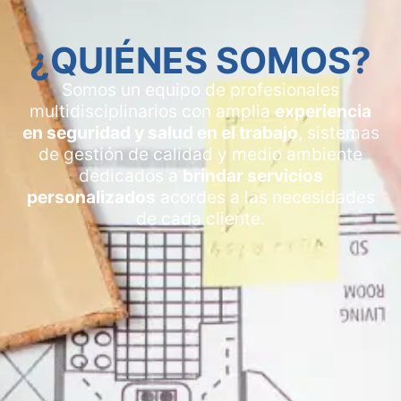
¿QUIÉNES SOMOS?
Somos un equipo de profesionales
multidisciplinarios con amplia
experiencia
en seguridad y salud en el trabajo
, sistemas
de gestión de calidad y medio ambiente
dedicados a
brindar servicios
personalizados
acordes a las necesidades
de cada cliente.