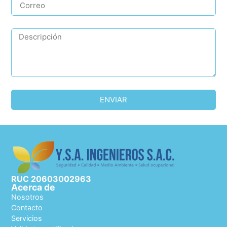
ENVIAR
RUC 20603002963
Acerca de
Nosotros
Contacto
Servicios